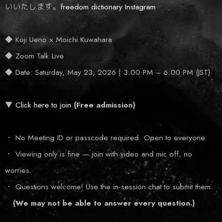
いいたします。
freedom dictionary Instagram
◆ Koji Ueno × Moichi Kuwahara
◆ Zoom Talk Live
◆ Date: Saturday, May 23, 2026 | 3:00 PM – 6:00 PM (JST)
▼
Click here to join
(Free admission)
・ No Meeting ID or passcode required. Open to everyone.
・ Viewing only is fine — join with video and mic off, no
worries.
・ Questions welcome! Use the in-session chat to submit them.
(We may not be able to answer every question.)