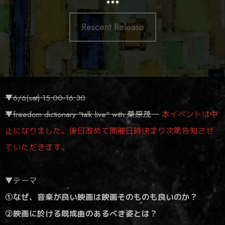
Rescent Release
▼6/6(sat) 15:00-16:30
▼freedom dictionary "talk live" with 桑原茂一
本イベントは中
止になりました。後日改めて開催日時決まり次第告知させ
ていただきます。
▼テーマ
①なぜ、音楽が良い映画は映画そのものも良いのか？
②映画に於ける既成曲のあるべき姿とは？